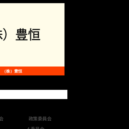
（株）豊恒
集い居酒屋 零～Z
会
政策委員会
４委員会