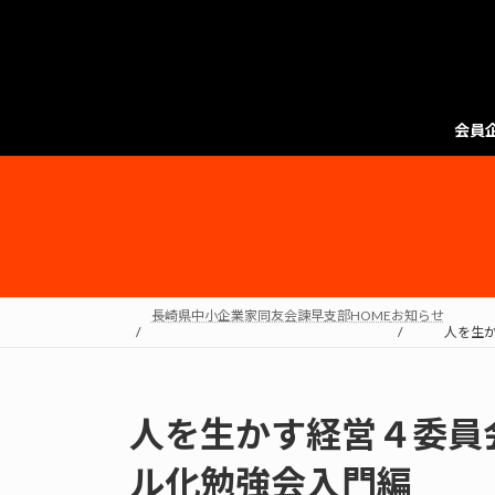
会員
長崎県中小企業家同友会諫早支部HOME
お知らせ
人を生
人を生かす経営４委員
ル化勉強会入門編