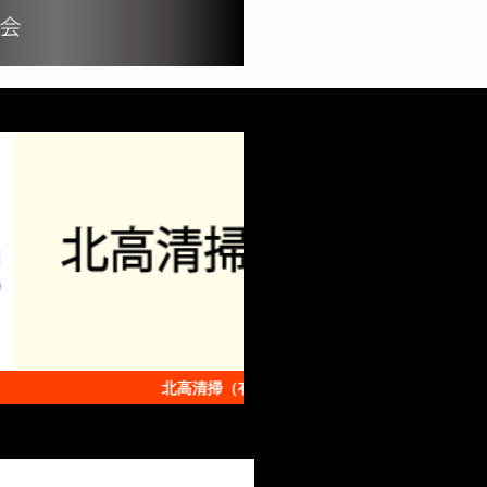
北高清掃（有）
（株）CPSデザ