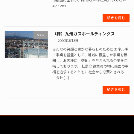
市飯盛町里145-7 Tel 0957-49-1345 Fax 0957-
49-1281
続きを読む
（株）九州ガスホールディングス
SDGs
2020年3月3日
みんなの笑顔と豊かな暮らしのために エネルギ
ー事業を基盤として、地域に根差した事業を展
開し、お客様に「感動」を与えられる企業を目
指しております。 社是 全従業員の物心両面の幸
福を追求するとともに社会から必要とされる
「会社 […]
続きを読む