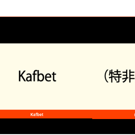
Kafbet
（