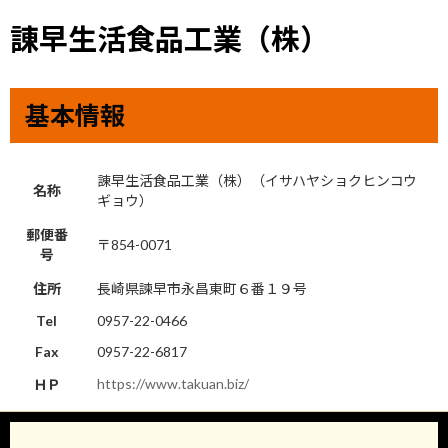
諌早生活食品工業（株）
基本情報
諌早生活食品工業（株）（イサハヤショクヒンコウ
名称
ギョウ）
郵便番
〒854-0071
号
住所
長崎県諫早市永昌東町６番１９号
Tel
0957-22-0466
Fax
0957-22-6817
https://www.takuan.biz/
ＨＰ